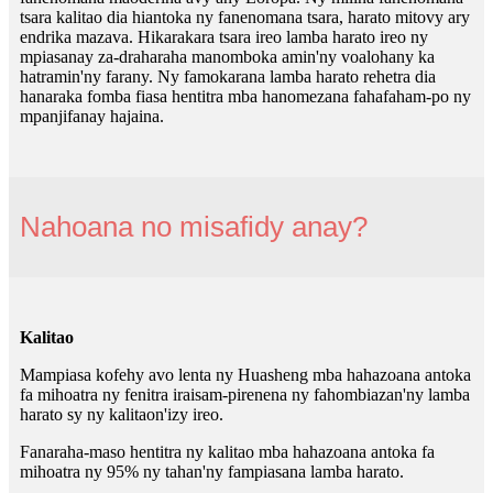
tsara kalitao dia hiantoka ny fanenomana tsara, harato mitovy ary
endrika mazava. Hikarakara tsara ireo lamba harato ireo ny
mpiasanay za-draharaha manomboka amin'ny voalohany ka
hatramin'ny farany. Ny famokarana lamba harato rehetra dia
hanaraka fomba fiasa hentitra mba hanomezana fahafaham-po ny
mpanjifanay hajaina.
Nahoana no misafidy anay?
Kalitao
Mampiasa kofehy avo lenta ny Huasheng mba hahazoana antoka
fa mihoatra ny fenitra iraisam-pirenena ny fahombiazan'ny lamba
harato sy ny kalitaon'izy ireo.
Fanaraha-maso hentitra ny kalitao mba hahazoana antoka fa
mihoatra ny 95% ny tahan'ny fampiasana lamba harato.