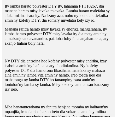
Ity lamba harato polyester DTY ity, laharana FTT10267, dia
manana harato misy lavaka miavaka. Lamba harato malefaka sy
afaka miaina tsara ity. Na izany aza, noho ny toetra ara-teknika
amin'ny kofehy DTY, dia somary mivelatra kely izy io.
Manana rafitra harato misy lavaka sy endrika mangarahara, ity
lamba harato polyester DTY misy lavaka ity dia mety amin'ny
atin'akanjo andavanandro, pataloha fohy fanatanjahan-tena, ary
akanjo fialam-boly hafa.
Ny DTY dia antsoina hoe kofehy polyester misy endrika, izay
tsaboina amin'ny hafanana ary ahodinkodina. Ny kofehy
polyester DTY dia hamorona fikasihana malefaka sy mahazo
aina amin'ny lamba vita amin'ny harato. Ireo toetra ireo dia
mahatonga ny lamba DTY ho fanampiny tsara amin'ny
tontolon'ny lamba sy lamba. Misy loko sy lamina isan-karazany
izy ireo.
Mba hanatanterahana ny fenitra henjana momba ny kalitaon'ny
mpanjifa, ireto lamba harato ireto dia vokarina amin'ny milina
fanenomana maoderina avy any Eoropa. Ny milina fanenomana