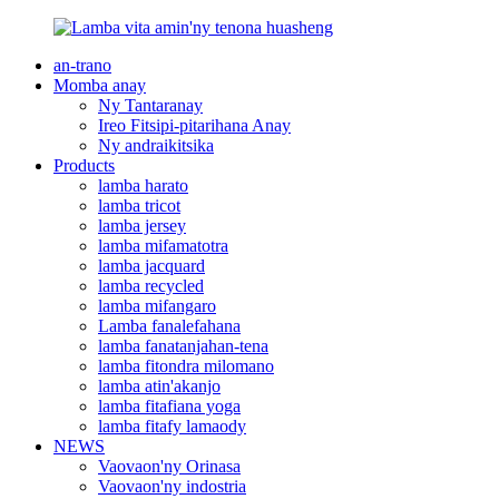
an-trano
Momba anay
Ny Tantaranay
Ireo Fitsipi-pitarihana Anay
Ny andraikitsika
Products
lamba harato
lamba tricot
lamba jersey
lamba mifamatotra
lamba jacquard
lamba recycled
lamba mifangaro
Lamba fanalefahana
lamba fanatanjahan-tena
lamba fitondra milomano
lamba atin'akanjo
lamba fitafiana yoga
lamba fitafy lamaody
NEWS
Vaovaon'ny Orinasa
Vaovaon'ny indostria