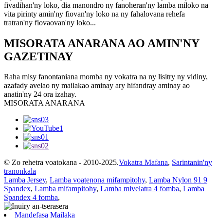
fivadihan'ny loko, dia manondro ny fanoheran'ny lamba miloko na
vita pirinty amin'ny fiovan'ny loko na ny fahalovana rehefa
tratran'ny fiovaovan'ny loko...
MISORATA ANARANA AO AMIN'NY
GAZETINAY
Raha misy fanontaniana momba ny vokatra na ny lisitry ny vidiny,
azafady avelao ny mailakao aminay ary hifandray aminay ao
anatin'ny 24 ora izahay.
MISORATA ANARANA
© Zo rehetra voatokana - 2010-2025.
Vokatra Mafana
,
Sarintanin'ny
tranonkala
Lamba Jersey
,
Lamba voatenona mifampitohy
,
Lamba Nylon 91 9
Spandex
,
Lamba mifampitohy
,
Lamba mivelatra 4 fomba
,
Lamba
Spandex 4 fomba
,
Mandefasa Mailaka