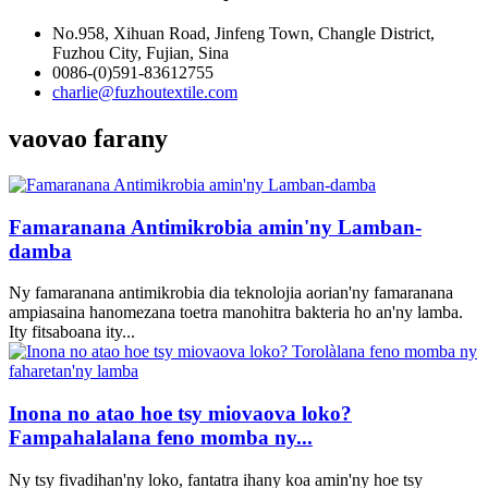
No.958, Xihuan Road, Jinfeng Town, Changle District,
Fuzhou City, Fujian, Sina
0086-(0)591-83612755
charlie@fuzhoutextile.com
vaovao farany
Famaranana Antimikrobia amin'ny Lamban-
damba
Ny famaranana antimikrobia dia teknolojia aorian'ny famaranana
ampiasaina hanomezana toetra manohitra bakteria ho an'ny lamba.
Ity fitsaboana ity...
Inona no atao hoe tsy miovaova loko?
Fampahalalana feno momba ny...
Ny tsy fivadihan'ny loko, fantatra ihany koa amin'ny hoe tsy