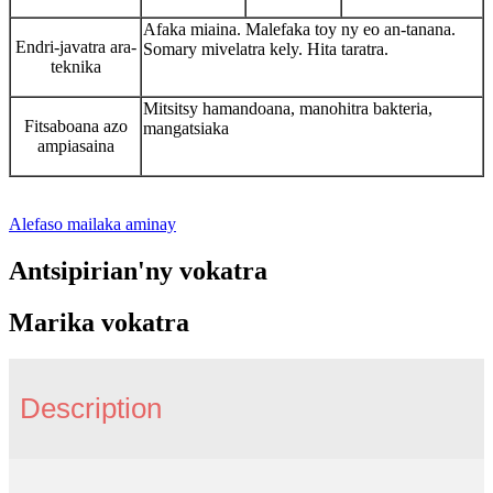
Afaka miaina. Malefaka toy ny eo an-tanana.
Endri-javatra ara-
Somary mivelatra kely. Hita taratra.
teknika
Mitsitsy hamandoana, manohitra bakteria,
Fitsaboana azo
mangatsiaka
ampiasaina
Alefaso mailaka aminay
Antsipirian'ny vokatra
Marika vokatra
Description