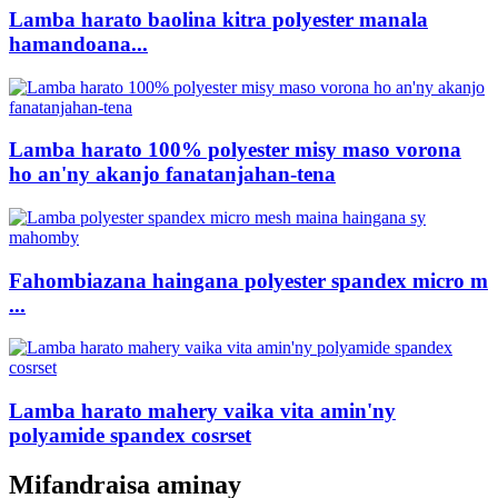
Lamba harato baolina kitra polyester manala
hamandoana...
Lamba harato 100% polyester misy maso vorona
ho an'ny akanjo fanatanjahan-tena
Fahombiazana haingana polyester spandex micro m
...
Lamba harato mahery vaika vita amin'ny
polyamide spandex cosrset
Mifandraisa aminay