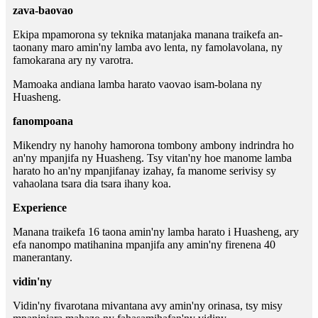
zava-baovao
Ekipa mpamorona sy teknika matanjaka manana traikefa an-
taonany maro amin'ny lamba avo lenta, ny famolavolana, ny
famokarana ary ny varotra.
Mamoaka andiana lamba harato vaovao isam-bolana ny
Huasheng.
fanompoana
Mikendry ny hanohy hamorona tombony ambony indrindra ho
an'ny mpanjifa ny Huasheng. Tsy vitan'ny hoe manome lamba
harato ho an'ny mpanjifanay izahay, fa manome serivisy sy
vahaolana tsara dia tsara ihany koa.
Experience
Manana traikefa 16 taona amin'ny lamba harato i Huasheng, ary
efa nanompo matihanina mpanjifa any amin'ny firenena 40
manerantany.
vidin'ny
Vidin'ny fivarotana mivantana avy amin'ny orinasa, tsy misy