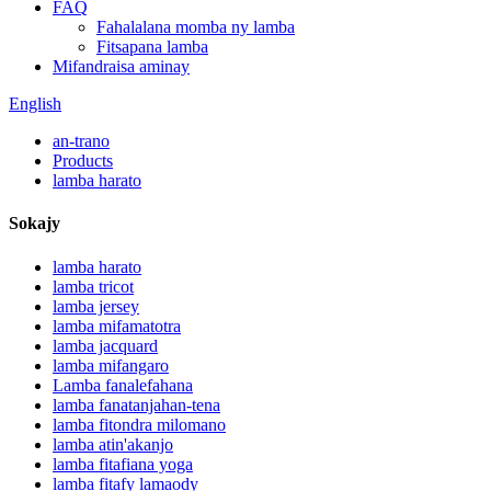
FAQ
Fahalalana momba ny lamba
Fitsapana lamba
Mifandraisa aminay
English
an-trano
Products
lamba harato
Sokajy
lamba harato
lamba tricot
lamba jersey
lamba mifamatotra
lamba jacquard
lamba mifangaro
Lamba fanalefahana
lamba fanatanjahan-tena
lamba fitondra milomano
lamba atin'akanjo
lamba fitafiana yoga
lamba fitafy lamaody