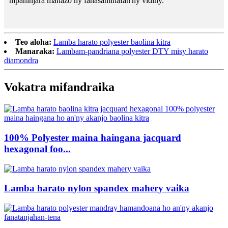
mpaninjara mahazo ny fahasamihafan'ny vidiny.
Teo aloha:
Lamba harato polyester baolina kitra
Manaraka:
Lambam-pandriana polyester DTY misy harato
diamondra
Vokatra mifandraika
100% Polyester maina haingana jacquard
hexagonal foo...
Lamba harato nylon spandex mahery vaika