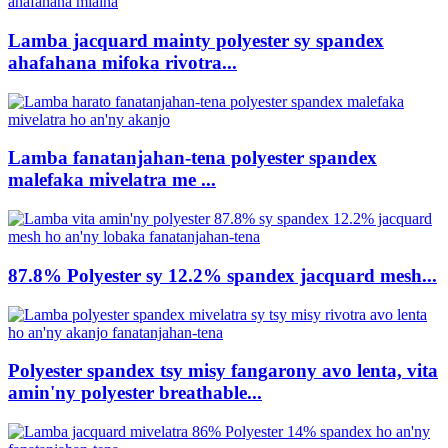
Lamba jacquard mainty polyester sy spandex
ahafahana mifoka rivotra...
Lamba fanatanjahan-tena polyester spandex
malefaka mivelatra me ...
87.8% Polyester sy 12.2% spandex jacquard mesh...
Polyester spandex tsy misy fangarony avo lenta, vita
amin'ny polyester breathable...