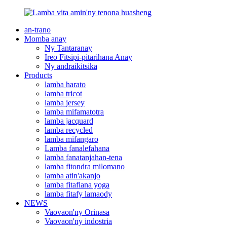
an-trano
Momba anay
Ny Tantaranay
Ireo Fitsipi-pitarihana Anay
Ny andraikitsika
Products
lamba harato
lamba tricot
lamba jersey
lamba mifamatotra
lamba jacquard
lamba recycled
lamba mifangaro
Lamba fanalefahana
lamba fanatanjahan-tena
lamba fitondra milomano
lamba atin'akanjo
lamba fitafiana yoga
lamba fitafy lamaody
NEWS
Vaovaon'ny Orinasa
Vaovaon'ny indostria