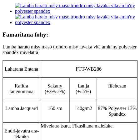
Famaritana fohy:
Lamba harato misy maso trondro misy lavaka vita amin'ny polyester
spandex mivelatra
Laharana Entana
FTT-WB286
Rafitra
Sakany
Lanja
fifehezan
fanenomana
(+3%-2%)
(+/-5%)
Lamba Jacquard
160 sm
140g/m2
87% Polyester 13%
Spandex
Mivelatra tsara. Fikasihana malefaka.
Endri-javatra ara-
teknika