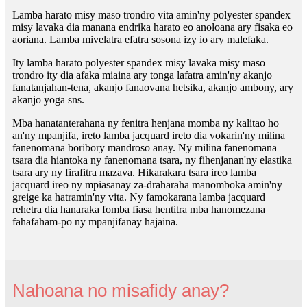
Lamba harato misy maso trondro vita amin'ny polyester spandex
misy lavaka dia manana endrika harato eo anoloana ary fisaka eo
aoriana. Lamba mivelatra efatra sosona izy io ary malefaka.
Ity lamba harato polyester spandex misy lavaka misy maso
trondro ity dia afaka miaina ary tonga lafatra amin'ny akanjo
fanatanjahan-tena, akanjo fanaovana hetsika, akanjo ambony, ary
akanjo yoga sns.
Mba hanatanterahana ny fenitra henjana momba ny kalitao ho
an'ny mpanjifa, ireto lamba jacquard ireto dia vokarin'ny milina
fanenomana boribory mandroso anay. Ny milina fanenomana
tsara dia hiantoka ny fanenomana tsara, ny fihenjanan'ny elastika
tsara ary ny firafitra mazava. Hikarakara tsara ireo lamba
jacquard ireo ny mpiasanay za-draharaha manomboka amin'ny
greige ka hatramin'ny vita. Ny famokarana lamba jacquard
rehetra dia hanaraka fomba fiasa hentitra mba hanomezana
fahafaham-po ny mpanjifanay hajaina.
Nahoana no misafidy anay?