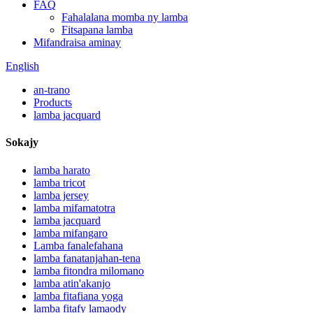
FAQ
Fahalalana momba ny lamba
Fitsapana lamba
Mifandraisa aminay
English
an-trano
Products
lamba jacquard
Sokajy
lamba harato
lamba tricot
lamba jersey
lamba mifamatotra
lamba jacquard
lamba mifangaro
Lamba fanalefahana
lamba fanatanjahan-tena
lamba fitondra milomano
lamba atin'akanjo
lamba fitafiana yoga
lamba fitafy lamaody