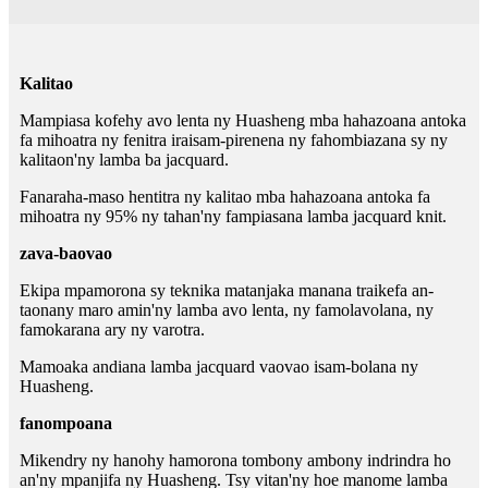
Kalitao
Mampiasa kofehy avo lenta ny Huasheng mba hahazoana antoka
fa mihoatra ny fenitra iraisam-pirenena ny fahombiazana sy ny
kalitaon'ny lamba ba jacquard.
Fanaraha-maso hentitra ny kalitao mba hahazoana antoka fa
mihoatra ny 95% ny tahan'ny fampiasana lamba jacquard knit.
zava-baovao
Ekipa mpamorona sy teknika matanjaka manana traikefa an-
taonany maro amin'ny lamba avo lenta, ny famolavolana, ny
famokarana ary ny varotra.
Mamoaka andiana lamba jacquard vaovao isam-bolana ny
Huasheng.
fanompoana
Mikendry ny hanohy hamorona tombony ambony indrindra ho
an'ny mpanjifa ny Huasheng. Tsy vitan'ny hoe manome lamba