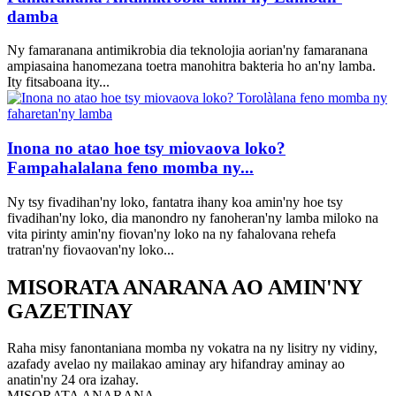
damba
Ny famaranana antimikrobia dia teknolojia aorian'ny famaranana
ampiasaina hanomezana toetra manohitra bakteria ho an'ny lamba.
Ity fitsaboana ity...
Inona no atao hoe tsy miovaova loko?
Fampahalalana feno momba ny...
Ny tsy fivadihan'ny loko, fantatra ihany koa amin'ny hoe tsy
fivadihan'ny loko, dia manondro ny fanoheran'ny lamba miloko na
vita pirinty amin'ny fiovan'ny loko na ny fahalovana rehefa
tratran'ny fiovaovan'ny loko...
MISORATA ANARANA AO AMIN'NY
GAZETINAY
Raha misy fanontaniana momba ny vokatra na ny lisitry ny vidiny,
azafady avelao ny mailakao aminay ary hifandray aminay ao
anatin'ny 24 ora izahay.
MISORATA ANARANA