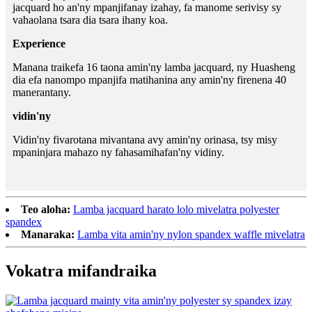
jacquard ho an'ny mpanjifanay izahay, fa manome serivisy sy
vahaolana tsara dia tsara ihany koa.
Experience
Manana traikefa 16 taona amin'ny lamba jacquard, ny Huasheng
dia efa nanompo mpanjifa matihanina any amin'ny firenena 40
manerantany.
vidin'ny
Vidin'ny fivarotana mivantana avy amin'ny orinasa, tsy misy
mpaninjara mahazo ny fahasamihafan'ny vidiny.
Teo aloha:
Lamba jacquard harato lolo mivelatra polyester
spandex
Manaraka:
Lamba vita amin'ny nylon spandex waffle mivelatra
Vokatra mifandraika