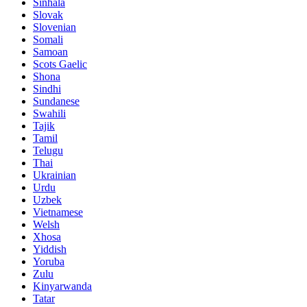
Sinhala
Slovak
Slovenian
Somali
Samoan
Scots Gaelic
Shona
Sindhi
Sundanese
Swahili
Tajik
Tamil
Telugu
Thai
Ukrainian
Urdu
Uzbek
Vietnamese
Welsh
Xhosa
Yiddish
Yoruba
Zulu
Kinyarwanda
Tatar