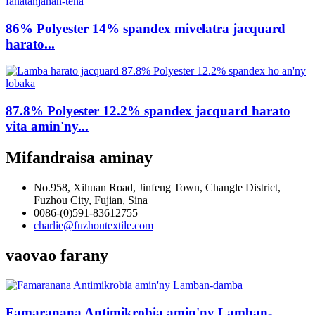
86% Polyester 14% spandex mivelatra jacquard
harato...
87.8% Polyester 12.2% spandex jacquard harato
vita amin'ny...
Mifandraisa aminay
No.958, Xihuan Road, Jinfeng Town, Changle District,
Fuzhou City, Fujian, Sina
0086-(0)591-83612755
charlie@fuzhoutextile.com
vaovao farany
Famaranana Antimikrobia amin'ny Lamban-