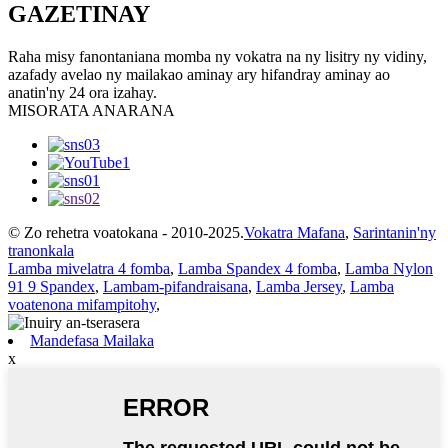
GAZETINAY
Raha misy fanontaniana momba ny vokatra na ny lisitry ny vidiny,
azafady avelao ny mailakao aminay ary hifandray aminay ao
anatin'ny 24 ora izahay.
MISORATA ANARANA
© Zo rehetra voatokana - 2010-2025.
Vokatra Mafana
,
Sarintanin'ny
tranonkala
Lamba mivelatra 4 fomba
,
Lamba Spandex 4 fomba
,
Lamba Nylon
91 9 Spandex
,
Lambam-pifandraisana
,
Lamba Jersey
,
Lamba
voatenona mifampitohy
,
Mandefasa Mailaka
x