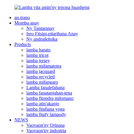
an-trano
Momba anay
Ny Tantaranay
Ireo Fitsipi-pitarihana Anay
Ny andraikitsika
Products
lamba harato
lamba tricot
lamba jersey
lamba mifamatotra
lamba jacquard
lamba recycled
lamba mifangaro
Lamba fanalefahana
lamba fanatanjahan-tena
lamba fitondra milomano
lamba atin'akanjo
lamba fitafiana yoga
lamba fitafy lamaody
NEWS
Vaovaon'ny Orinasa
Vaovaon'ny indostria