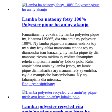
Lamba ba nataony fotsy 100%
Polyester pique ho an'ny akanjo
Famaritana ny vokatra: Ity lamba polyester pique
ity, laharana HS865, dia vita amin'ny polyester
100%. Ny lamba pique dia manana endrika toy
ny sisiny izay afaka mamorona tenona toy ny
diamondra isan-karazany. Ity lamba pique ity dia
manome rivotra miditra sy miditra fanampiny
rehefa ampiasaina amin'ny lobaka polo. Raha
ampitahaina amin'ny lamba jersey, ny lamba
pique dia maharitra ary manana refy sy endrika,
tsy dia mampiseho hatsembohana. Ny tsy
fahampiana dia mirona...
Enquiry
antsipirihany
Lamba polyester recycled vita
amin'ny pique mesh avo lenta ho