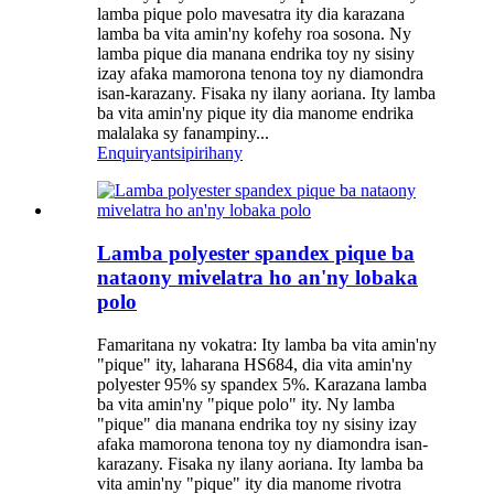
lamba pique polo mavesatra ity dia karazana
lamba ba vita amin'ny kofehy roa sosona. Ny
lamba pique dia manana endrika toy ny sisiny
izay afaka mamorona tenona toy ny diamondra
isan-karazany. Fisaka ny ilany aoriana. Ity lamba
ba vita amin'ny pique ity dia manome endrika
malalaka sy fanampiny...
Enquiry
antsipirihany
Lamba polyester spandex pique ba
nataony mivelatra ho an'ny lobaka
polo
Famaritana ny vokatra: Ity lamba ba vita amin'ny
"pique" ity, laharana HS684, dia vita amin'ny
polyester 95% sy spandex 5%. Karazana lamba
ba vita amin'ny "pique polo" ity. Ny lamba
"pique" dia manana endrika toy ny sisiny izay
afaka mamorona tenona toy ny diamondra isan-
karazany. Fisaka ny ilany aoriana. Ity lamba ba
vita amin'ny "pique" ity dia manome rivotra