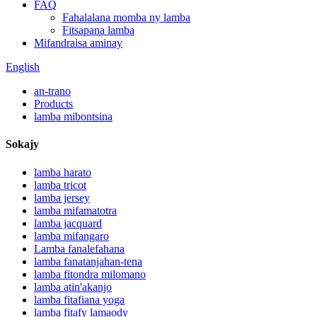
FAQ
Fahalalana momba ny lamba
Fitsapana lamba
Mifandraisa aminay
English
an-trano
Products
lamba mibontsina
Sokajy
lamba harato
lamba tricot
lamba jersey
lamba mifamatotra
lamba jacquard
lamba mifangaro
Lamba fanalefahana
lamba fanatanjahan-tena
lamba fitondra milomano
lamba atin'akanjo
lamba fitafiana yoga
lamba fitafy lamaody