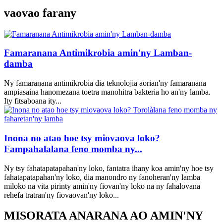
vaovao farany
Famaranana Antimikrobia amin'ny Lamban-
damba
Ny famaranana antimikrobia dia teknolojia aorian'ny famaranana
ampiasaina hanomezana toetra manohitra bakteria ho an'ny lamba.
Ity fitsaboana ity...
Inona no atao hoe tsy miovaova loko?
Fampahalalana feno momba ny...
Ny tsy fahatapatapahan'ny loko, fantatra ihany koa amin'ny hoe tsy
fahatapatapahan'ny loko, dia manondro ny fanoheran'ny lamba
miloko na vita pirinty amin'ny fiovan'ny loko na ny fahalovana
rehefa tratran'ny fiovaovan'ny loko...
MISORATA ANARANA AO AMIN'NY