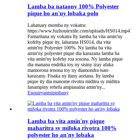
Lamba ba nataony 100% Polyester
pique ho an'ny lobaka polo
Lahatsary momba ny vokatra:
https://www.fuzhoutextile.com/uploads/HS014.mp4
Famaritana ny vokatra Ity lamba ba vita amin'ny
kofehy pique ity, laharana HS014, dia vita
amin'ny Polyester 100%. Ny lamba ba vita
amin'ny polyester pique dia karazana lamba ba
vita amin'ny kofehy roa sosona. Ny lamba pique
dia manana endrika toy ny sisiny izay afaka
mamorona tenona toy ny diamondra isan-
karazany. Fisaka ny ilany aoriana. Ity lamba
pique ity dia manome rivotra miditra sy miditra
fanampiny rehefa ampiasaina amin'ny...
Enquiry
antsipirihany
Lamba ba vita amin'ny pique
maharitra sy mifoka rivotra 100%
polyester ho an'ny lobaka