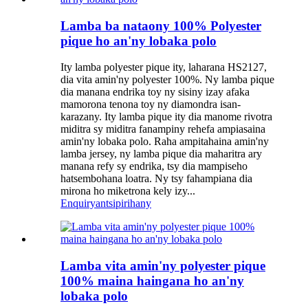
Lamba ba nataony 100% Polyester
pique ho an'ny lobaka polo
Ity lamba polyester pique ity, laharana HS2127,
dia vita amin'ny polyester 100%. Ny lamba pique
dia manana endrika toy ny sisiny izay afaka
mamorona tenona toy ny diamondra isan-
karazany. Ity lamba pique ity dia manome rivotra
miditra sy miditra fanampiny rehefa ampiasaina
amin'ny lobaka polo. Raha ampitahaina amin'ny
lamba jersey, ny lamba pique dia maharitra ary
manana refy sy endrika, tsy dia mampiseho
hatsembohana loatra. Ny tsy fahampiana dia
mirona ho miketrona kely izy...
Enquiry
antsipirihany
Lamba vita amin'ny polyester pique
100% maina haingana ho an'ny
lobaka polo