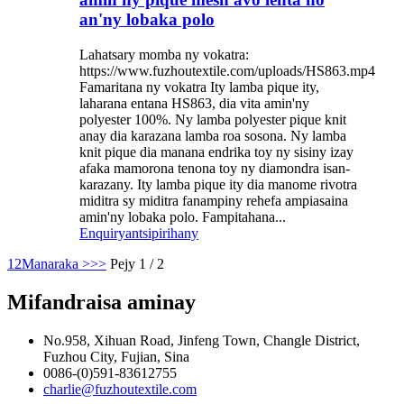
an'ny lobaka polo
Lahatsary momba ny vokatra:
https://www.fuzhoutextile.com/uploads/HS863.mp4
Famaritana ny vokatra Ity lamba pique ity,
laharana entana HS863, dia vita amin'ny
polyester 100%. Ny lamba polyester pique knit
anay dia karazana lamba roa sosona. Ny lamba
knit pique dia manana endrika toy ny sisiny izay
afaka mamorona tenona toy ny diamondra isan-
karazany. Ity lamba pique ity dia manome rivotra
miditra sy miditra fanampiny rehefa ampiasaina
amin'ny lobaka polo. Fampitahana...
Enquiry
antsipirihany
1
2
Manaraka >
>>
Pejy 1 / 2
Mifandraisa aminay
No.958, Xihuan Road, Jinfeng Town, Changle District,
Fuzhou City, Fujian, Sina
0086-(0)591-83612755
charlie@fuzhoutextile.com