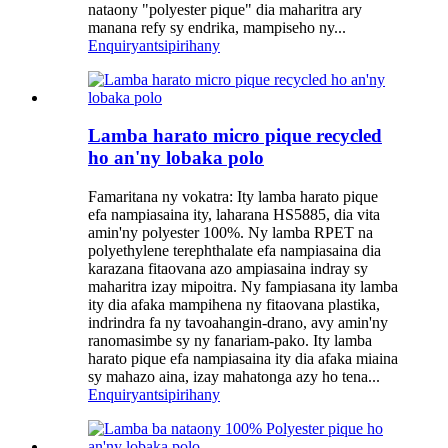
nataony "polyester pique" dia maharitra ary
manana refy sy endrika, mampiseho ny...
Enquiry
antsipirihany
Lamba harato micro pique recycled
ho an'ny lobaka polo
Famaritana ny vokatra: Ity lamba harato pique
efa nampiasaina ity, laharana HS5885, dia vita
amin'ny polyester 100%. Ny lamba RPET na
polyethylene terephthalate efa nampiasaina dia
karazana fitaovana azo ampiasaina indray sy
maharitra izay mipoitra. Ny fampiasana ity lamba
ity dia afaka mampihena ny fitaovana plastika,
indrindra fa ny tavoahangin-drano, avy amin'ny
ranomasimbe sy ny fanariam-pako. Ity lamba
harato pique efa nampiasaina ity dia afaka miaina
sy mahazo aina, izay mahatonga azy ho tena...
Enquiry
antsipirihany