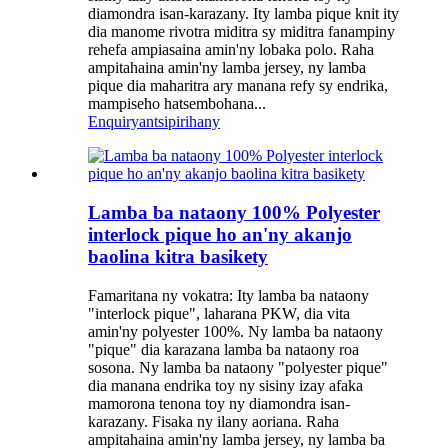
diamondra isan-karazany. Ity lamba pique knit ity
dia manome rivotra miditra sy miditra fanampiny
rehefa ampiasaina amin'ny lobaka polo. Raha
ampitahaina amin'ny lamba jersey, ny lamba
pique dia maharitra ary manana refy sy endrika,
mampiseho hatsembohana...
Enquiry
antsipirihany
Lamba ba nataony 100% Polyester
interlock pique ho an'ny akanjo
baolina kitra basikety
Famaritana ny vokatra: Ity lamba ba nataony
"interlock pique", laharana PKW, dia vita
amin'ny polyester 100%. Ny lamba ba nataony
"pique" dia karazana lamba ba nataony roa
sosona. Ny lamba ba nataony "polyester pique"
dia manana endrika toy ny sisiny izay afaka
mamorona tenona toy ny diamondra isan-
karazany. Fisaka ny ilany aoriana. Raha
ampitahaina amin'ny lamba jersey, ny lamba ba