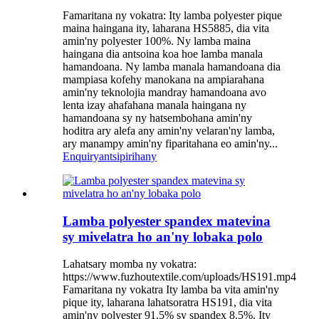
Famaritana ny vokatra: Ity lamba polyester pique
maina haingana ity, laharana HS5885, dia vita
amin'ny polyester 100%. Ny lamba maina
haingana dia antsoina koa hoe lamba manala
hamandoana. Ny lamba manala hamandoana dia
mampiasa kofehy manokana na ampiarahana
amin'ny teknolojia mandray hamandoana avo
lenta izay ahafahana manala haingana ny
hamandoana sy ny hatsembohana amin'ny
hoditra ary alefa any amin'ny velaran'ny lamba,
ary manampy amin'ny fiparitahana eo amin'ny...
Enquiry
antsipirihany
Lamba polyester spandex matevina
sy mivelatra ho an'ny lobaka polo
Lahatsary momba ny vokatra:
https://www.fuzhoutextile.com/uploads/HS191.mp4
Famaritana ny vokatra Ity lamba ba vita amin'ny
pique ity, laharana lahatsoratra HS191, dia vita
amin'ny polyester 91.5% sy spandex 8.5%. Ity