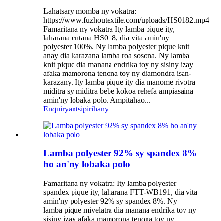
Lahatsary momba ny vokatra:
https://www.fuzhoutextile.com/uploads/HS0182.mp4
Famaritana ny vokatra Ity lamba pique ity,
laharana entana HS018, dia vita amin'ny
polyester 100%. Ny lamba polyester pique knit
anay dia karazana lamba roa sosona. Ny lamba
knit pique dia manana endrika toy ny sisiny izay
afaka mamorona tenona toy ny diamondra isan-
karazany. Ity lamba pique ity dia manome rivotra
miditra sy miditra bebe kokoa rehefa ampiasaina
amin'ny lobaka polo. Ampitahao...
Enquiry
antsipirihany
Lamba polyester 92% sy spandex 8%
ho an'ny lobaka polo
Famaritana ny vokatra: Ity lamba polyester
spandex pique ity, laharana FTT-WB191, dia vita
amin'ny polyester 92% sy spandex 8%. Ny
lamba pique mivelatra dia manana endrika toy ny
sisiny izay afaka mamorona tenona toy ny